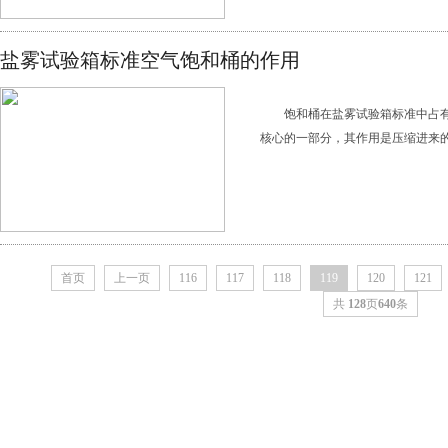
盐雾试验箱标准空气饱和桶的作用
饱和桶在盐雾试验箱标准中占有
核心的一部分，其作用是压缩进来的
首页
上一页
116
117
118
119
120
121
共
128
页
640
条